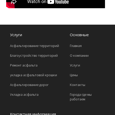
Услуги
Основные
Асфальтирование территорий
Главная
Благоустройство территорий
О компании
Ремонт асфальта
Услуги
укладка асфальтовой крошки
Цены
Асфальтирование дорог
Контакты
Укладка асфальта
Города где мы
работаем
Контактная информация