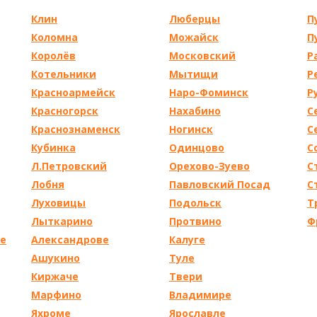
Клин
Люберцы
П
Коломна
Можайск
П
Королёв
Московский
Р
Котельники
Мытищи
Р
Красноармейск
Наро-Фоминск
Р
Красногорск
Нахабино
С
Краснознаменск
Ногинск
С
Кубинка
Одинцово
С
Л.Петровский
Орехово-Зуево
С
Лобня
Павловский Посад
С
Луховицы
Подольск
Т
Лыткарино
Протвино
Ф
де
Александрове
Калуге
Ашукино
Туле
Киржаче
Твери
Марфино
Владимире
Яхроме
Ярославле