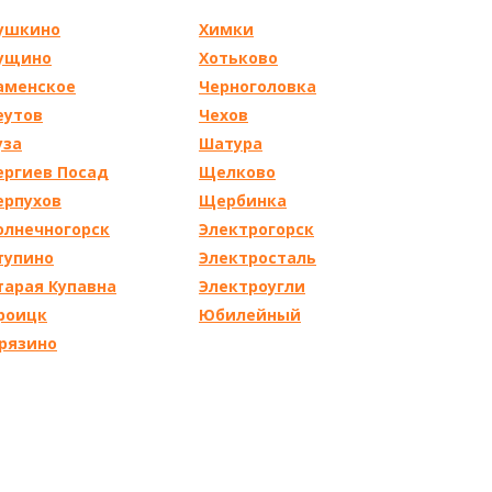
ушкино
Химки
ущино
Хотьково
аменское
Черноголовка
еутов
Чехов
уза
Шатура
ергиев Посад
Щелково
ерпухов
Щербинка
олнечногорск
Электрогорск
тупино
Электросталь
тарая Купавна
Электроугли
роицк
Юбилейный
рязино