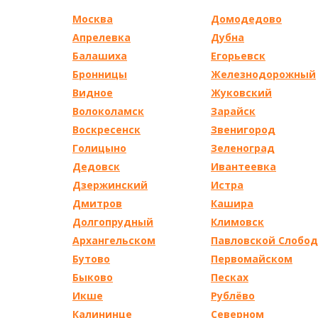
Москва
Домодедово
Апрелевка
Дубна
Балашиха
Егорьевск
Бронницы
Железнодорожный
Видное
Жуковский
Волоколамск
Зарайск
Воскресенск
Звенигород
Голицыно
Зеленоград
Дедовск
Ивантеевка
Дзержинский
Истра
Дмитров
Кашира
Долгопрудный
Климовск
Архангельском
Павловской Слобо
Бутово
Первомайском
Быково
Песках
Икше
Рублёво
Калининце
Северном